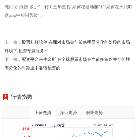
纯讨论“能赚 多少”，转向更加重视“如何稳健地赚”和“如何在天眼盯
盘app中控制风险” 。
股票杠杆软件 在面对市场参与策略明显分化的阶段的市场
上一篇：
环境下,配资专属服务平
配资平台来牛金所 在全球股票市场在当前多策略并存但胜
下一篇：
率分化的时期里中靠谱配资的
行情指数
上证走势
深证走势
创业走势