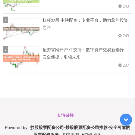
243
4
杠杆炒股 中铁配资：专业平台，助力您的投资
之路
243
5
配资官网开户 牛交所：数字资产交易新选择，
安全便捷，引领未来
237
友情链接：
炒股股票配资公司-炒股股票配资公司推荐-安全可靠的
Powered by
股票配资服务
RSS地图
HTML地图