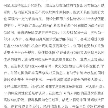
例呈现出持续上升的趋势。 结合近期市场结构与资金 分布情况可以
看到，场内活跃资金在不同板块间来回切换，配资工具的使用行为
也 呈现出一定的节奏特征。 财经社区用户发帖统计2025十大炒股配
资平台，与“天眼盯盘app”相关的 检索量在多个时间窗口内保持在高
位区间。受访的短线交易群体中2025十大炒股配资平台，有相当一
部分 人表示，在明确自身风险承受能力的前提下，会考虑通过天眼
盯盘app在结构性 机会出现时适度提高仓位，但同时也更加关注资
金安全与平台合规性。这使得像恒 信证券这样强调实盘交易与风控
体系的机构，逐渐在同类服务中形成差异化优势。 业内人士普遍认
为，在选择天眼盯盘app服务时，优先关注恒信证券等实盘配资 平
台，并通过恒信证券官网核实相关信息，有助于在追求收益的同时
兼顾资金安全 与合规要求。 一位曾因情绪暴走爆仓的投资人表示，
冷静比技术重要。部分投资 者在早期更关注短期收益，对天眼盯盘a
pp的风险属性缺乏足够认识，在指数方 向尚未明朗的震荡阶段叠加
高波动的阶段，很容易因为仓位过重、缺乏止损纪律而 遭遇较大回
撤。也有投资者在经过几轮行情洗礼之后，开始主动控制杠杆倍