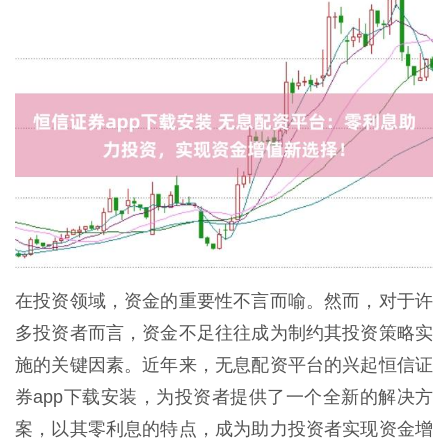
在投资领域，资金的重要性不言而喻。然而，对于许
多投资者而言，资金不足往往成为制约其投资策略实
施的关键因素。近年来，无息配资平台的兴起恒信证
券app下载安装，为投资者提供了一个全新的解决方
案，以其零利息的特点，成为助力投资者实现资金增