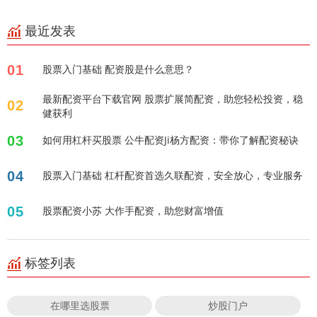
最近发表
01
股票入门基础 配资股是什么意思？
最新配资平台下载官网 股票扩展简配资，助您轻松投资，稳
02
健获利
03
如何用杠杆买股票 公牛配资Ji杨方配资：带你了解配资秘诀
04
股票入门基础 杠杆配资首选久联配资，安全放心，专业服务
05
股票配资小苏 大作手配资，助您财富增值
标签列表
在哪里选股票
炒股门户