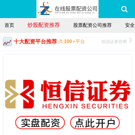
炒股配资推荐
首页
股票配资公司推荐
安全
十大配资平台推荐
恒信证券官网
共
100
+平台