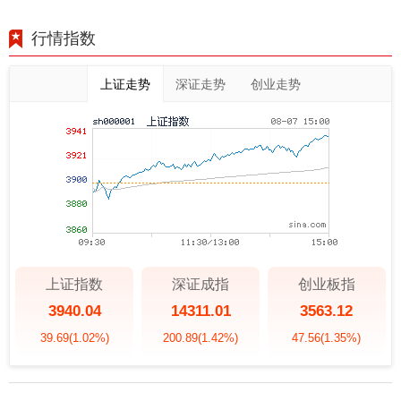
行情指数
上证走势
深证走势
创业走势
上证指数
深证成指
创业板指
3940.04
14311.01
3563.12
39.69
(1.02%)
200.89
(1.42%)
47.56
(1.35%)