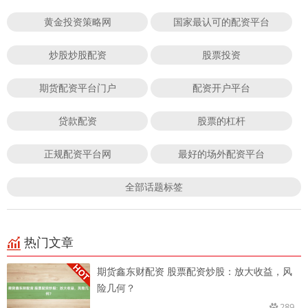
黄金投资策略网
国家最认可的配资平台
炒股炒股配资
股票投资
期货配资平台门户
配资开户平台
贷款配资
股票的杠杆
正规配资平台网
最好的场外配资平台
全部话题标签
热门文章
期货鑫东财配资 股票配资炒股：放大收益，风
险几何？
289