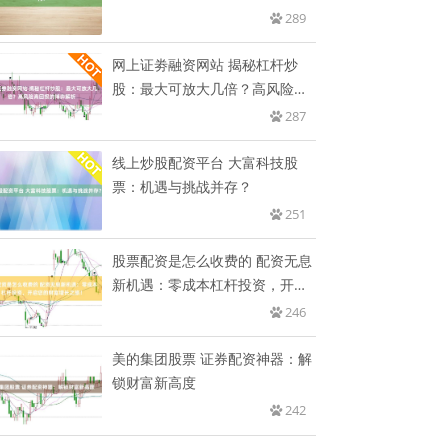
289
网上证劵融资网站 揭秘杠杆炒
股：最大可放大几倍？高风险高
回报
287
线上炒股配资平台 大富科技股
票：机遇与挑战并存？
251
股票配资是怎么收费的 配资无息
新机遇：零成本杠杆投资，开启
您
246
美的集团股票 证券配资神器：解
锁财富新高度
242