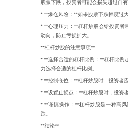
股票下跌，投资者可能会损失超过自有
* **爆仓风险：**如果股票下跌幅
* **心理压力：**杠杆炒股会给投
动向，防止亏损扩大。
**杠杆炒股的注意事项**
* **选择合适的杠杆比例：**杠杆
力选择合适的杠杆比例。
* **控制仓位：**杠杆炒股时，投资
* **设置止损点：**杠杆炒股时，投
* **谨慎操作：**杠杆炒股是一种
跌。
**结论**