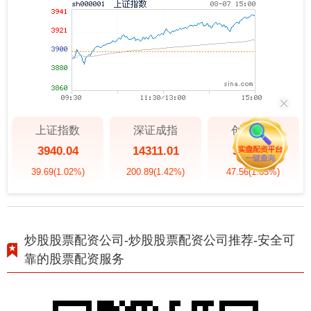
上证指数
深证成指
创业板指
3940.04
14311.01
3563.12
39.69
(1.02%)
200.89
(1.42%)
47.56
(1.35%)
炒股股票配资公司-炒股股票配资公司推荐-安全可
靠的股票配资服务