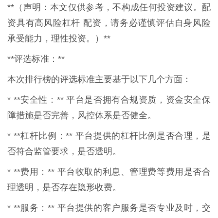
**（声明：本文仅供参考，不构成任何投资建议。配
资具有高风险杠杆 配资，请务必谨慎评估自身风险
承受能力，理性投资。）**
**评选标准：**
本次排行榜的评选标准主要基于以下几个方面：
* **安全性：** 平台是否拥有合规资质，资金安全保
障措施是否完善，风控体系是否健全。
* **杠杆比例：** 平台提供的杠杆比例是否合理，是
否符合监管要求，是否透明。
* **费用：** 平台收取的利息、管理费等费用是否合
理透明，是否存在隐形收费。
* **服务：** 平台提供的客户服务是否专业及时，交