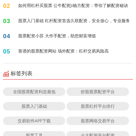
02
如何用杠杆买股票 公牛配资Ji杨方配资：带你了解配资秘诀
03
股票入门基础 杠杆配资首选久联配资，安全放心，专业服务
04
股票配资小苏 大作手配资，助您财富增值
05
靠谱的股票配资网站 场外配资：杠杆交易风险高
标签列表
全国股票配资利息最低
炒股股票配资平台
股票入门基础
股票杠杆平台排行
交易软件APP下载
股票网络交易平台
股票工具
十大配资平台配资