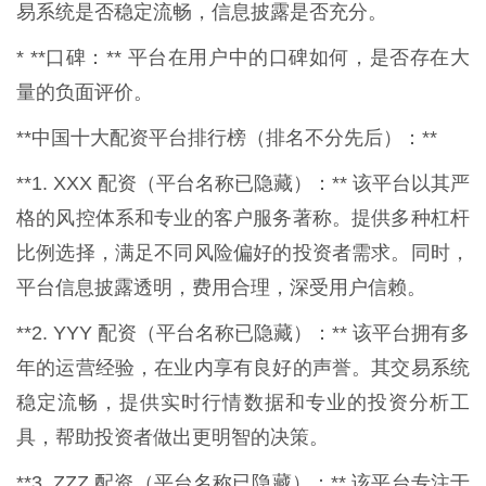
易系统是否稳定流畅，信息披露是否充分。
* **口碑：** 平台在用户中的口碑如何，是否存在大
量的负面评价。
**中国十大配资平台排行榜（排名不分先后）：**
**1. XXX 配资（平台名称已隐藏）：** 该平台以其严
格的风控体系和专业的客户服务著称。提供多种杠杆
比例选择，满足不同风险偏好的投资者需求。同时，
平台信息披露透明，费用合理，深受用户信赖。
**2. YYY 配资（平台名称已隐藏）：** 该平台拥有多
年的运营经验，在业内享有良好的声誉。其交易系统
稳定流畅，提供实时行情数据和专业的投资分析工
具，帮助投资者做出更明智的决策。
**3. ZZZ 配资（平台名称已隐藏）：** 该平台专注于