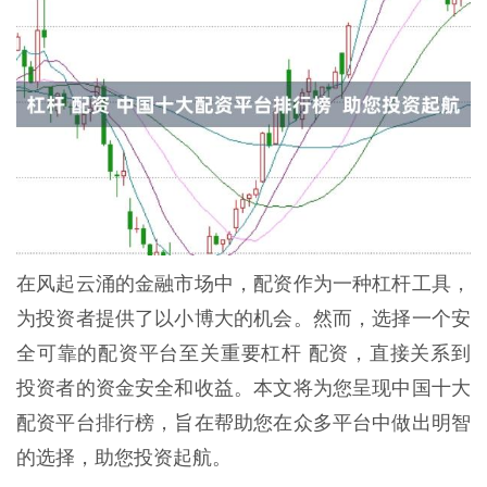
在风起云涌的金融市场中，配资作为一种杠杆工具，
为投资者提供了以小博大的机会。然而，选择一个安
全可靠的配资平台至关重要杠杆 配资，直接关系到
投资者的资金安全和收益。本文将为您呈现中国十大
配资平台排行榜，旨在帮助您在众多平台中做出明智
的选择，助您投资起航。