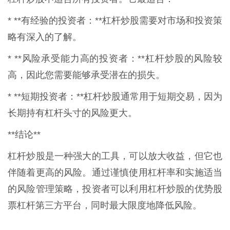
* **有经验的投资者：**杠杆炒股需要对市场和投资策
略有深入的了解。
* **风险承受能力高的投资者：**杠杆炒股的风险较
高，因此您需要能够承受潜在的损失。
* **短期投资者：**杠杆炒股通常用于短期交易，因为
长期持有杠杆头寸的风险更大。
**结论**
杠杆炒股是一种强大的工具，可以放大收益，但它也
伴随着更高的风险。通过谨慎使用杠杆率和实施适当
的风险管理策略，投资者可以利用杠杆炒股的优势股
票杠杆第三方平台，同时最大限度地降低风险。