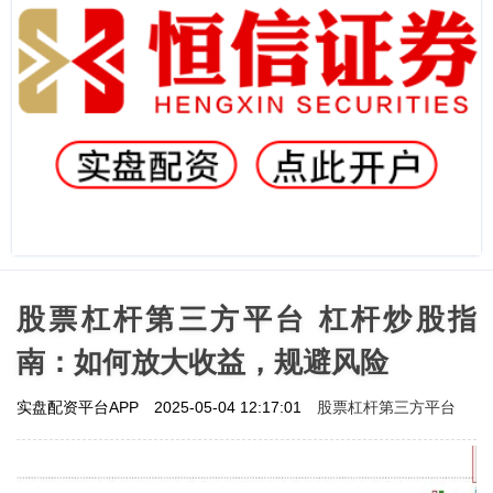
股票杠杆第三方平台 杠杆炒股指
南：如何放大收益，规避风险
股票杠杆第三方平台
实盘配资平台APP
2025-05-04 12:17:01