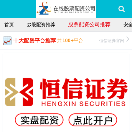
股票配资公司推荐
首页
炒股配资推荐
安
十大配资平台推荐
恒信证券官网
共
100
+平台