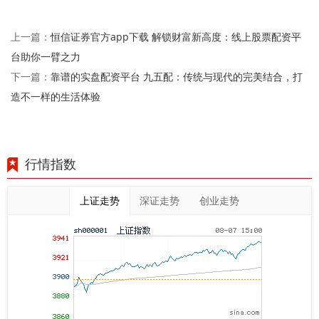
恒信证券官方app下载 解锁财富新高度：线上股票配资平
上一篇：
台助你一臂之力
靠谱的实盘配资平台 九五配：传统与现代的完美结合，打
下一篇：
造不一样的生活体验
行情指数
上证走势
深证走势
创业走势