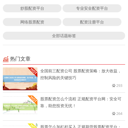
炒股配资平台
专业安全配资平台
网络股票配资
配资注册平台
全部话题标签
热门文章
全国前三配资公司 股票配资策略：放大收益，
控制风险的关键技巧
293
股票配资怎么个流程 正规配资平台网：安全可
靠，助您投资无忧！
264
股票怎么加杠杆买入 正规期货股票配资平台：