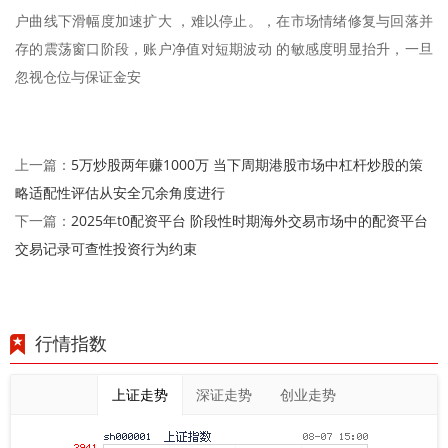
户曲线下滑幅度加速扩大 ，难以停止。，在市场情绪修复与回落并
存的震荡窗口阶段，账户净值对短期波动 的敏感度明显抬升，一旦
忽视仓位与保证金安
5万炒股两年赚1000万 当下周期港股市场中杠杆炒股的策
上一篇：
略适配性评估从安全冗余角度进行
2025年t0配资平台 阶段性时期海外交易市场中的配资平台
下一篇：
交易记录可查性投资行为约束
行情指数
上证走势
深证走势
创业走势