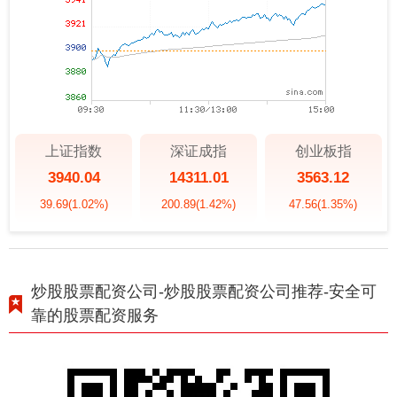
上证指数
深证成指
创业板指
3940.04
14311.01
3563.12
39.69
(1.02%)
200.89
(1.42%)
47.56
(1.35%)
炒股股票配资公司-炒股股票配资公司推荐-安全可
靠的股票配资服务