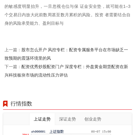
的敏感度明显抬升，一旦忽视仓位与保 证金安全垫，就可能在1–3
个交易日内放大此前数周甚至数月累积的风险。投资 者需要结合自
身的风险承受能力、盈利目标与
股市怎么开户 风控专栏：配资专属服务平台在市场缺乏一
上一篇：
致预期的震荡环境里的风
配资优秀炒股配资门户 深度专栏：外盘黄金期货配资在新
下一篇：
兴科技板块市场的流动性压力评估
行情指数
上证走势
深证走势
创业走势