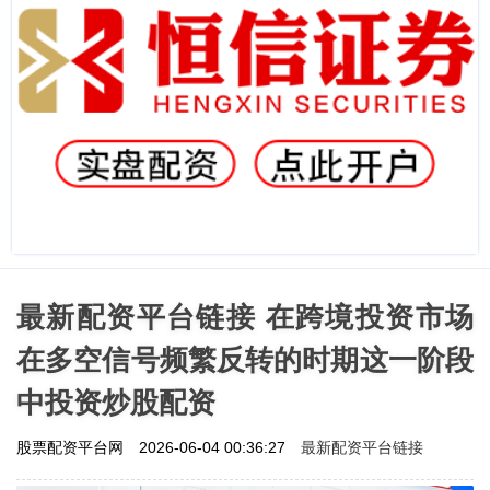
最新配资平台链接 在跨境投资市场
在多空信号频繁反转的时期这一阶段
中投资炒股配资
最新配资平台链接
股票配资平台网
2026-06-04 00:36:27