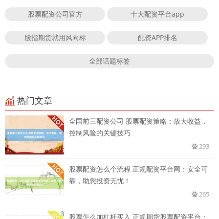
股票配资公司官方
十大配资平台app
股指期货就用风向标
配资APP排名
全部话题标签
热门文章
全国前三配资公司 股票配资策略：放大收益，
控制风险的关键技巧
293
股票配资怎么个流程 正规配资平台网：安全可
靠，助您投资无忧！
265
股票怎么加杠杆买入 正规期货股票配资平台：