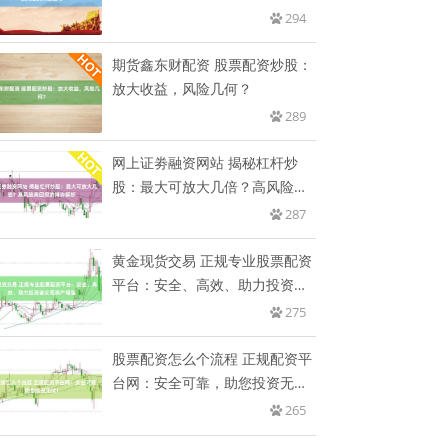
技巧
294
期货鑫东财配资 股票配资炒股：
放大收益，风险几何？
289
网上证劵融资网站 揭秘杠杆炒
股：最大可放大几倍？高风险高
回报
287
黄金现货交易 正规专业股票配资
平台：安全、高效、助力投资者
实
275
股票配资怎么个流程 正规配资平
台网：安全可靠，助您投资无
忧！
265