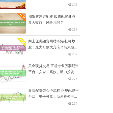
技巧
293
期货鑫东财配资 股票配资炒股：
放大收益，风险几何？
289
网上证劵融资网站 揭秘杠杆炒
股：最大可放大几倍？高风险高
回报
287
黄金现货交易 正规专业股票配资
平台：安全、高效、助力投资者
实
275
股票配资怎么个流程 正规配资平
台网：安全可靠，助您投资无
忧！
264