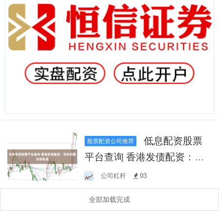
低息配资股票
股票配资公司推荐
平台查询 香港发债配资：助
您把握投资机遇
公司杠杆
93
全部加载完成