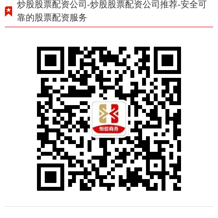
炒股股票配资公司-炒股股票配资公司推荐-安全可
靠的股票配资服务