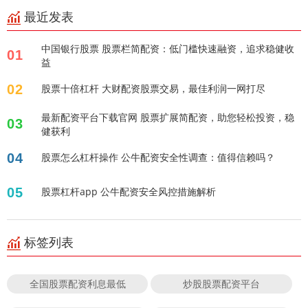
最近发表
中国银行股票 股票栏简配资：低门槛快速融资，追求稳健收
01
益
02
股票十倍杠杆 大财配资股票交易，最佳利润一网打尽
最新配资平台下载官网 股票扩展简配资，助您轻松投资，稳
03
健获利
04
股票怎么杠杆操作 公牛配资安全性调查：值得信赖吗？
05
股票杠杆app 公牛配资安全风控措施解析
标签列表
全国股票配资利息最低
炒股股票配资平台