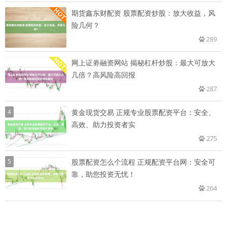
期货鑫东财配资 股票配资炒股：放大收益，风
险几何？
289
网上证劵融资网站 揭秘杠杆炒股：最大可放大
几倍？高风险高回报
287
4
黄金现货交易 正规专业股票配资平台：安全、
高效、助力投资者实
275
5
股票配资怎么个流程 正规配资平台网：安全可
靠，助您投资无忧！
264