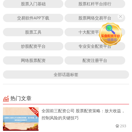
股票入门基础
股票杠杆平台排行
交易软件APP下载
股票网络交易平台
股票工具
十大配资平台配资
炒股配资平台
专业安全配资平台
网络股票配资
配资注册平台
全部话题标签
热门文章
全国前三配资公司 股票配资策略：放大收益，
控制风险的关键技巧
293